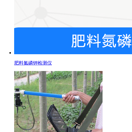
肥料氮磷钾检测仪