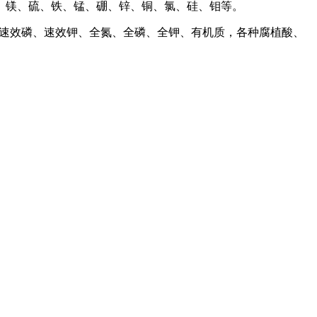
钙、镁、硫、铁、锰、硼、锌、铜、氯、硅、钼等。
、速效磷、速效钾、全氮、全磷、全钾、有机质，各种腐植酸、