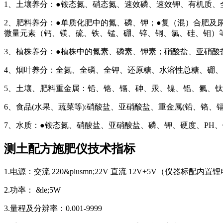
1、土壤养分：●铵态氮、硝态氮、速效磷、速效钾、有机质、
2、肥料养分：●单质化肥中的氮、磷、钾；●复（混）合肥及
微量元素（钙、镁、硫、铁、锰、硼、锌、铜、氯、硅、钼）
3、植株养分：●植株中的氮素、磷素、钾素；硝酸盐、亚硝
4、烟叶养分：全氮、全磷、全钾、还原糖、水溶性总糖、硼、
5、土壤、肥料重金属：铅、铬、镉、砷、汞、镍、铝、氟、
6、食品(水果、蔬菜等):硝酸盐、亚硝酸盐、重金属(铅、铬
7、水质：●铵态氮、硝酸盐、亚硝酸盐、磷、钾、硬度、PH
测土配方施肥仪技术指标
1.电源：交流 220&plusmn;22V 直流 12V+5V（仪器标
2.功率： &le;5W
3.量程及分辨率：0.001-9999