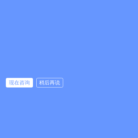
测土配方施肥仪等知识,多年生产研发经验,仪器性价比高,价格
实惠,欢迎来电咨询!
仪器信息
更多+
肥料养分速测仪
减肥测试仪器
土壤肥力检测仪
土壤化肥测试仪
土壤植株肥料养分速测仪
土肥测试仪
生物有机肥检测仪
现在咨询
稍后再说
土肥速测仪
复合肥检测仪器
土壤化肥检测仪
土壤肥力监测仪
土壤养分肥料测试仪
测土配方施肥仪
土壤肥料测试仪
土壤肥力测试仪