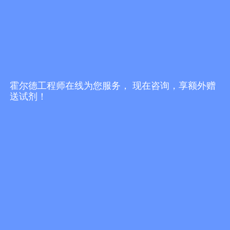
化肥成分分析仪
土壤重金属监测仪
直推式土壤取样钻机
霍尔德工程师在线为您服务， 现在咨询，享额外赠
送试剂！
肥料养分速测仪
土壤养分速测仪
行业资讯
想了解江苏测土配方施肥仪优选「山东霍尔德电子」提供江苏