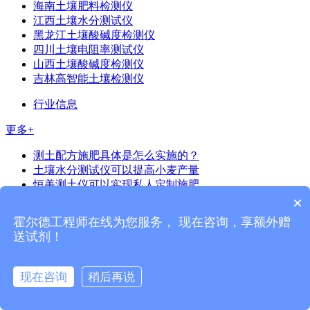
海南土壤肥料检测仪
江西土壤水分测试仪
黑龙江土壤酸碱度检测仪
四川土壤电阻率测试仪
山西土壤酸碱度检测仪
吉林高智能土壤检测仪
行业信息
更多+
测土配方施肥具体是怎么实施的？
土壤水分测试仪可以提高小麦产量
恒美测土仪可以实现私人定制施肥
土壤养分速测仪促进花草种植科学管理
×
土壤ph速测仪可以分析土壤酸碱化成因
霍尔德工程师在线为您服务， 现在咨询，享额外赠
土壤pH检测仪直观了解土壤酸碱程度
送试剂！
如何推广土壤配方施肥仪的使用
使用土壤养分测定仪来合理指导农户施肥
土壤肥料养分速测仪使用方法
现在咨询
稍后再说
土壤测试仪有用吗
土壤肥料养分速测仪为施肥活动提供技术支撑