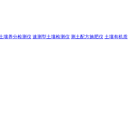
土壤养分检测仪
速测型土壤检测仪
测土配方施肥仪
土壤有机质