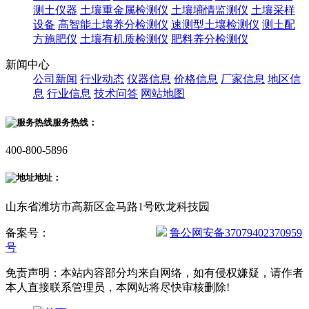
测土仪器
土壤重金属检测仪
土壤墒情监测仪
土壤采样
设备
高智能土壤养分检测仪
速测型土壤检测仪
测土配
方施肥仪
土壤有机质检测仪
肥料养分检测仪
新闻中心
公司新闻
行业动态
仪器信息
价格信息
厂家信息
地区信
息
行业信息
技术问答
网站地图
服务热线：
400-800-5896
地址：
山东省潍坊市高新区金马路1号欧龙科技园
备案号：
鲁ICP备20019587号-2
鲁公网安备37079402370959
号
免责声明：本站内容部分均来自网络，如有侵权嫌疑，请作者
本人直接联系管理员，本网站将尽快审核删除!