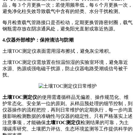
品，每 3 个月更换一次；若使用频率低，每 6 个月更换一次，
避免净化柱失效导致载气中含有的烃类、水分干扰检测。
每月检查载气管路接口是否松动，定期更换管路密封圈，载气
钢瓶需存放在阴凉通风处，避免阳光直射或靠近热源。
4.仪器外部维护：保持清洁与防潮
土壤TOC测定仪表面需用湿布擦拭，避免灰尘堆积。
土壤TOC测定仪需放置在恒温恒湿的实验室环境，避免靠近
水源、热源或强电磁干扰源，防止仪器电路受潮或信号被干
扰。
土壤TOC测定仪
的使用需遵循样品无偏差、操作规范化、维
护常态化、安全第一位的原则。从样品预处理的细节控制，到
仪器操作的流程把控，再到日常维护的定期执行，每一步均直
接影响检测数据的准确性与仪器的稳定性。只有严格落实上述
注意事项，才能确保
土壤TOC测定仪
检测结果的可靠，为土
壤碳库研究、土壤肥力评估、生态环境监测等工作提供科学的