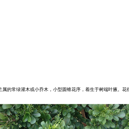
的常绿灌木或小乔木，小型圆锥花序，着生于树端叶腋。花很