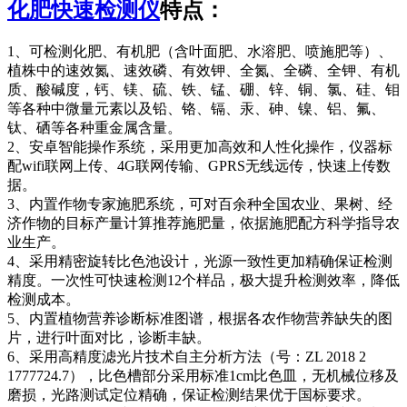
化肥快速检测仪
特点：
1、可检测化肥、有机肥（含叶面肥、水溶肥、喷施肥等）、
植株中的速效氮、速效磷、有效钾、全氮、全磷、全钾、有机
质、酸碱度，钙、镁、硫、铁、锰、硼、锌、铜、氯、硅、钼
等各种中微量元素以及铅、铬、镉、汞、砷、镍、铝、氟、
钛、硒等各种重金属含量。
2、安卓智能操作系统，采用更加高效和人性化操作，仪器标
配wifi联网上传、4G联网传输、GPRS无线远传，快速上传数
据。
3、内置作物专家施肥系统，可对百余种全国农业、果树、经
济作物的目标产量计算推荐施肥量，依据施肥配方科学指导农
业生产。
4、采用精密旋转比色池设计，光源一致性更加精确保证检测
精度。一次性可快速检测12个样品，极大提升检测效率，降低
检测成本。
5、内置植物营养诊断标准图谱，根据各农作物营养缺失的图
片，进行叶面对比，诊断丰缺。
6、采用高精度滤光片技术自主分析方法（号：ZL 2018 2
1777724.7），比色槽部分采用标准1cm比色皿，无机械位移及
磨损，光路测试定位精确，保证检测结果优于国标要求。