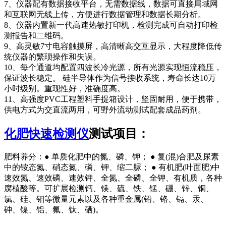
7、仪器配有数据接收平台，无需数据线，数据可直接局域网
和互联网无线上传，方便进行数据管理和数据长期分析。
8、仪器内置新一代高速热敏打印机，检测完成可自动打印检
测报告和二维码。
9、高灵敏7寸电容触摸屏，高清晰高交互显示，大程度降低传
统仪器的繁琐操作和失误。
10、每个通道均配置四波长冷光源，所有光源实现恒流稳压，
保证波长稳定。 硅半导体作为信号接收系统，寿命长达10万
小时级别。重现性好，准确度高。
11、高强度PVC工程塑料手提箱设计，坚固耐用，便于携带，
供电方式为交直流两用，可野外流动测试配套成品药剂。
化肥快速检测仪
测试项目：
肥料养分：● 单质化肥中的氮、磷、钾； ● 复(混)合肥及尿素
中的铵态氮、硝态氮、磷、钾、缩二脲； ● 有机肥(叶面肥)中
速效氮、速效磷、速效钾、全氮、全磷、全钾、有机质，各种
腐植酸等。可扩展检测钙、镁、硫、铁、锰、硼、锌、铜、
氯、硅、钼等微量元素以及各种重金属(铅、铬、镉、汞、
砷、镍、铝、氟、钛、硒)。