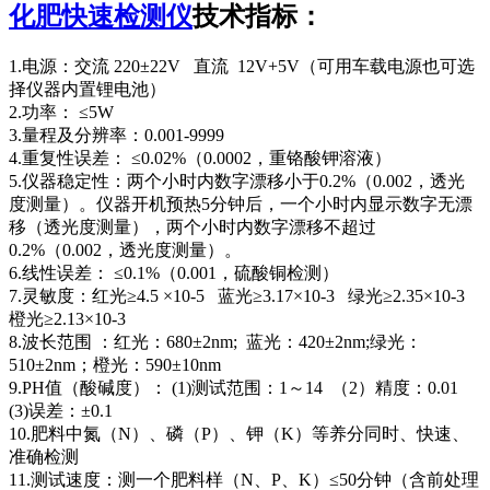
化肥快速检测仪
技术指标：
1.电源：交流 220±22V 直流 12V+5V（可用车载电源也可选
择仪器内置锂电池）
2.功率： ≤5W
3.量程及分辨率：0.001-9999
4.重复性误差： ≤0.02%（0.0002，重铬酸钾溶液）
5.仪器稳定性：两个小时内数字漂移小于0.2%（0.002，透光
度测量）。仪器开机预热5分钟后，一个小时内显示数字无漂
移（透光度测量），两个小时内数字漂移不超过
0.2%（0.002，透光度测量）。
6.线性误差： ≤0.1%（0.001，硫酸铜检测）
7.灵敏度：红光≥4.5 ×10-5 蓝光≥3.17×10-3 绿光≥2.35×10-3
橙光≥2.13×10-3
8.波长范围 ：红光：680±2nm; 蓝光：420±2nm;绿光：
510±2nm；橙光：590±10nm
9.PH值（酸碱度）： (1)测试范围：1～14 （2）精度：0.01
(3)误差：±0.1
10.肥料中氮（N）、磷（P）、钾（K）等养分同时、快速、
准确检测
11.测试速度：测一个肥料样（N、P、K）≤50分钟（含前处理