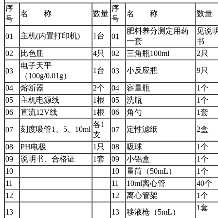
序
序
名 称
数量
名 称
数量
号
号
肥料养分测定用药
见说
主机(内置打印机)
1台
01
01
一套
书
02
比色皿
4只
02
三角瓶100ml
2只
电子天平
1台
小反应瓶
9只
03
03
（100g/0.01g）
04
熔断器
2个
04
容量瓶
1个
05
主机电源线
1根
05
洗瓶
1个
06
直流12V线
1根
06
角勺
1套
各1
刻度吸管1、5、10ml
定性滤纸
2盒
07
07
支
08
PH电极
1只
08
吸球
1个
09
说明书、合格证
1套
09
小铝盒
1个
10
10
量筒（50mL）
1个
11
11
10ml离心管
40个
12
12
离心管架
1个
1套
13
13
移液枪（5mL）