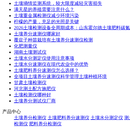
土壤墒情监测系统，较大限度减轻灾害损失
满天星的养殖需要注意什么？
土壤重金属检测仪减少环境污染
柠檬的产量，充足的光照是关键
2026土壤检测设备全周期成本：山东霍尔德土壤肥料碳
土壤养分速测仪哪家好
覆盆子种苗栽培有土壤养分速测仪检测
化肥测量仪
湖南土壤测试仪
土壤水分测定仪使用注意事项
土壤水分速测仪在现代农业中的优势
土壤肥料养分速测仪怎么选择？
全项目土壤养分速测仪科学管理土壤种植环境
甘肃土壤检测仪
河北测土配方施肥仪
土壤检测仪哪种好
土壤养分测试仪厂商
产品中心
土壤养分检测仪
土壤肥料养分速测仪
土壤水分测定仪
测
检测仪
肥料养分检测仪