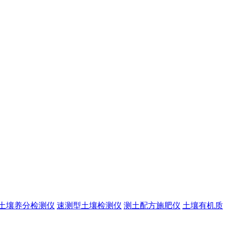
土壤养分检测仪
速测型土壤检测仪
测土配方施肥仪
土壤有机质