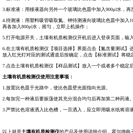
3.标准液：用移液器向另外一个玻璃比色皿中加入900μl水，再加
4.待测液：用塑料吸管吸取氮、钾待测液向玻璃比色皿中加入100
再各加入800μl水，摇匀，立即上机操作；
5.打开电源开关，土壤有机质检测仪开机后进入登录页面，输
6.在土壤有机质检测仪【项目选择】界面点击【氮含量测试】进
放入红光灯对应的测试通道后按确定，点击【标准测试】将稳
7.点击土壤有机质检测仪【样品测试】放入一个或者多个稳定
土壤有机质检测仪使用注意事项：
1.放置比色皿于光路中，使比色皿壁光面指向光源。
2.每加完一种液后要振荡使其充分混合均匀后再加第二种药液
3.严禁比色溶液洒入比色槽，一旦洒入，应立即用吸水纸将溶
以上就是
土壤有机质检测仪
的产品及使用详细介绍，霍尔德电