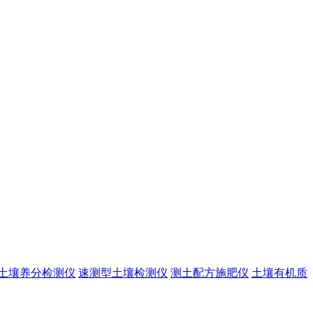
土壤养分检测仪
速测型土壤检测仪
测土配方施肥仪
土壤有机质