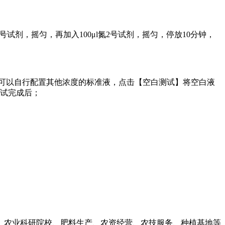
号试剂，摇匀，再加入100μl氮2号试剂，摇匀，停放10分钟，
户也可以自行配置其他浓度的标准液，点击【空白测试】将空白液
测试完成后；
、农业科研院校、肥料生产、农资经营、农技服务、种植基地等