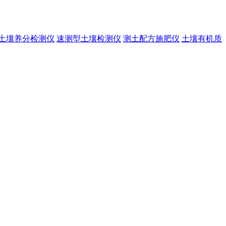
土壤养分检测仪
速测型土壤检测仪
测土配方施肥仪
土壤有机质