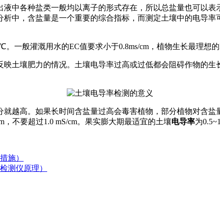
出液中各种盐类一般均以离子的形式存在，所以总盐量也可以表
分析中，含盐量是一个重要的综合指标，而测定土壤中的电导率
。一般灌溉用水的EC值要求小于0.8ms/cm，植物生长最理想的EC值通
反映土壤肥力的情况。土壤电导率过高或过低都会阻碍作物的生
分就越高。如果长时间含盐量过高会毒害植物，部分植物对含盐
mS/cm，不要超过1.0 mS/cm。果实膨大期最适宜的土壤
电导率
为0.5~
措施）
检测仪原理）