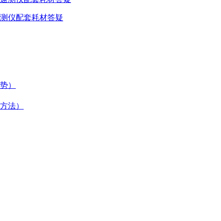
测仪配套耗材答疑
势）
方法）