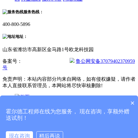
服务热线：
400-800-5896
地址：
山东省潍坊市高新区金马路1号欧龙科技园
备案号：
鲁ICP备20019587号-2
鲁公网安备37079402370959
号
免责声明：本站内容部分均来自网络，如有侵权嫌疑，请作者
本人直接联系管理员，本网站将尽快审核删除!
×
首页
霍尔德工程师在线为您服务， 现在咨询，享额外赠
产品
送试剂！
电话
现在咨询
稍后再说