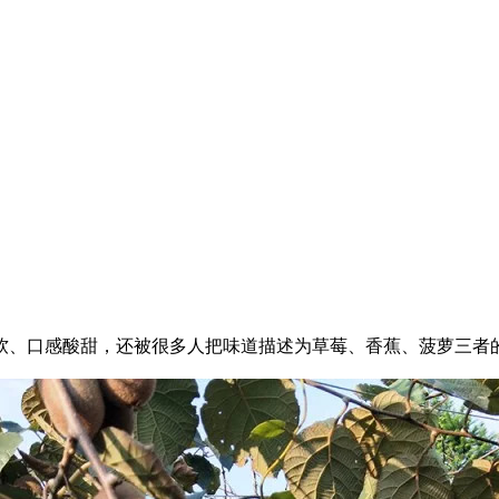
、口感酸甜，还被很多人把味道描述为草莓、香蕉、菠萝三者的