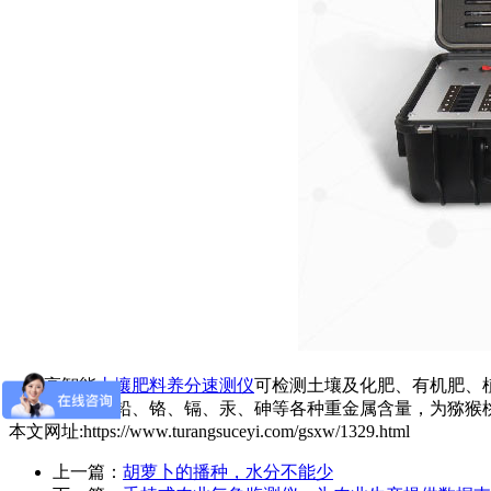
高智能
土壤肥料养分速测仪
可检测土壤及化肥、有机肥、
微量元素以及铅、铬、镉、汞、砷等各种重金属含量，为猕猴
本文网址:https://www.turangsuceyi.com/gsxw/1329.html
上一篇：
胡萝卜的播种，水分不能少