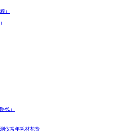
）
路线）
测仪常年耗材花费