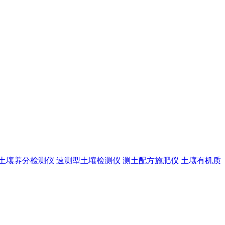
土壤养分检测仪
速测型土壤检测仪
测土配方施肥仪
土壤有机质