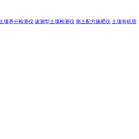
土壤养分检测仪
速测型土壤检测仪
测土配方施肥仪
土壤有机质