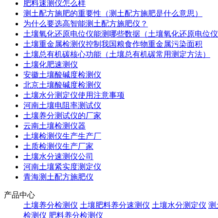
肥料速测仪怎么样
测土配方施肥的重要性（测土配方施肥是什么意思）
为什么要选高智能测土配方施肥仪？
土壤氧化还原电位仪能测哪些数据（土壤氧化还原电位仪
土壤重金属检测仪控制我国粮食作物重金属污染面积
土壤总有机碳核心功能（土壤总有机碳常用测定方法）
土壤化肥速测仪
安徽土壤酸碱度检测仪
北京土壤酸碱度检测仪
土壤水分测定仪使用注意事项
河南土壤电阻率测试仪
土壤养分测试仪的厂家
云南土壤检测仪器
土壤检测仪生产生产厂
土质检测仪生产厂家
土壤水分速测仪公司
河南土壤紧实度测定仪
青海测土配方施肥仪
产品中心
土壤养分检测仪
土壤肥料养分速测仪
土壤水分测定仪
测
检测仪
肥料养分检测仪