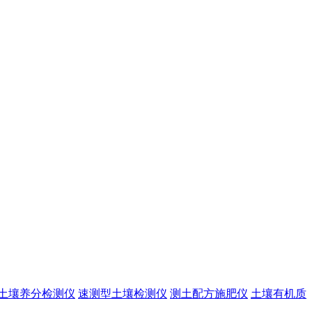
土壤养分检测仪
速测型土壤检测仪
测土配方施肥仪
土壤有机质